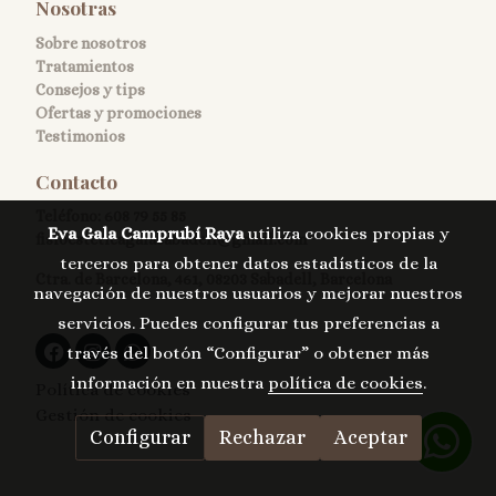
Nosotras
Sobre nosotros
Tratamientos
Consejos y tips
Ofertas y promociones
Testimonios
Contacto
Teléfono:
608 79 55 85
Eva Gala Camprubí Raya
utiliza cookies propias y
fisioesteticagalasabadell@gmail.com
terceros para obtener datos estadísticos de la
Ctra. de Barcelona, 461, 08203 Sabadell, Barcelona
navegación de nuestros usuarios y mejorar nuestros
servicios. Puedes configurar tus preferencias a
través del botón “Configurar” o obtener más
información en nuestra
política de cookies
.
Política de cookies
Gestión de cookies
Configurar
Rechazar
Aceptar