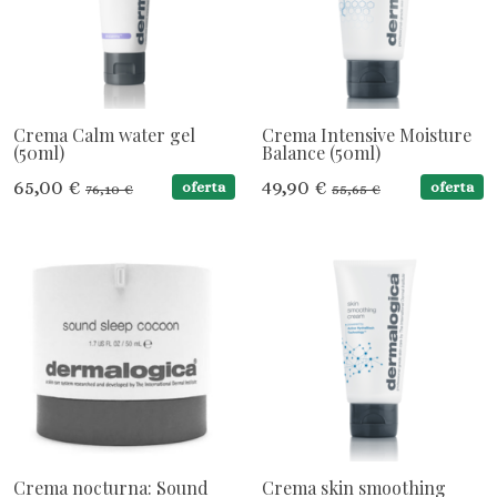
Crema Calm water gel
Crema Intensive Moisture
(50ml)
Balance (50ml)
65,00 €
49,90 €
oferta
oferta
76,10 €
55,65 €
Crema nocturna: Sound
Crema skin smoothing