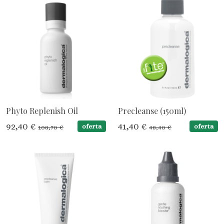
Phyto Replenish Oil
Precleanse (150ml)
92,40 €
41,40 €
oferta
oferta
108,70 €
48,40 €