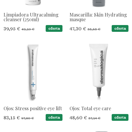
Limpiadora Ultracalming
Mascarilla: Skin Hydrating
cleanser (250ml)
masque
39,95 €
47,30 €
oferta
oferta
43,10 €
55,65 €
Ojos: Stress positive eye lift
Ojos: Total eye care
83,15 €
48,60 €
oferta
oferta
97,80 €
57,14 €