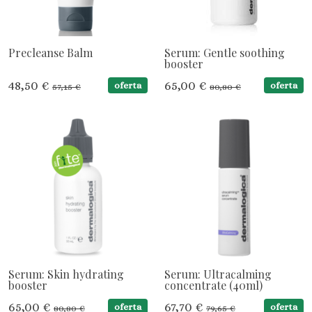
Precleanse Balm
Serum: Gentle soothing
booster
48,50 €
65,00 €
oferta
oferta
57,15 €
80,80 €
Serum: Skin hydrating
Serum: Ultracalming
booster
concentrate (40ml)
65,00 €
67,70 €
oferta
oferta
80,80 €
79,65 €