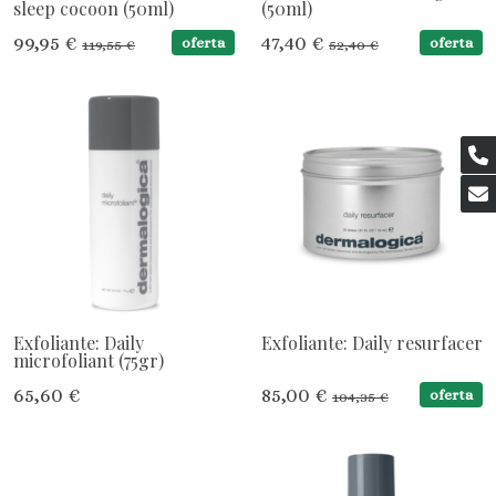
sleep cocoon (50ml)
(50ml)
99,95 €
47,40 €
oferta
oferta
119,55 €
52,40 €
Exfoliante: Daily
Exfoliante: Daily resurfacer
microfoliant (75gr)
65,60 €
85,00 €
oferta
104,35 €