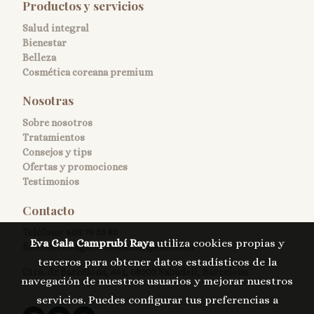
Productos y servicios
Salud integral
Bienestar
Belleza
Cosmética coreana premium
Nosotras
Sobre nosotros
Tratamientos
Consejos y tips
Ofertas y promociones
Testimonios
Contacto
Teléfono:
608 79 55 85
Eva Gala Camprubí Raya
utiliza cookies propias y
fisioesteticagalasabadell@gmail.com
terceros para obtener datos estadísticos de la
Ctra. de Barcelona, 461, 08203 Sabadell, Barcelona
navegación de nuestros usuarios y mejorar nuestros
servicios. Puedes configurar tus preferencias a