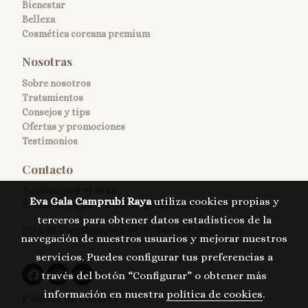
Bienestar
Belleza
Cosmética coreana premium
Nosotras
Sobre nosotros
Tratamientos
Consejos y tips
Ofertas y promociones
Testimonios
Contacto
Teléfono:
608 79 55 85
Eva Gala Camprubí Raya
utiliza cookies propias y
fisioesteticagalasabadell@gmail.com
terceros para obtener datos estadísticos de la
Ctra. de Barcelona, 461, 08203 Sabadell, Barcelona
navegación de nuestros usuarios y mejorar nuestros
servicios. Puedes configurar tus preferencias a
través del botón “Configurar” o obtener más
información en nuestra
política de cookies
.
Política de cookies