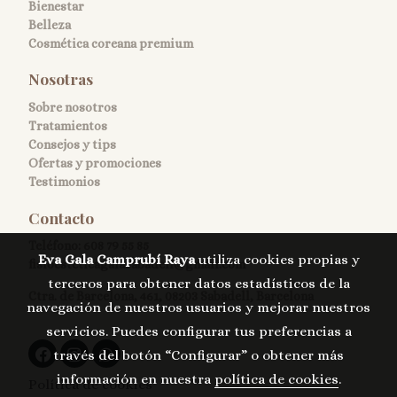
Bienestar
Belleza
Cosmética coreana premium
Nosotras
Sobre nosotros
Tratamientos
Consejos y tips
Ofertas y promociones
Testimonios
Contacto
Teléfono:
608 79 55 85
Eva Gala Camprubí Raya
utiliza cookies propias y
fisioesteticagalasabadell@gmail.com
terceros para obtener datos estadísticos de la
Ctra. de Barcelona, 461, 08203 Sabadell, Barcelona
navegación de nuestros usuarios y mejorar nuestros
servicios. Puedes configurar tus preferencias a
través del botón “Configurar” o obtener más
información en nuestra
política de cookies
.
Política de cookies