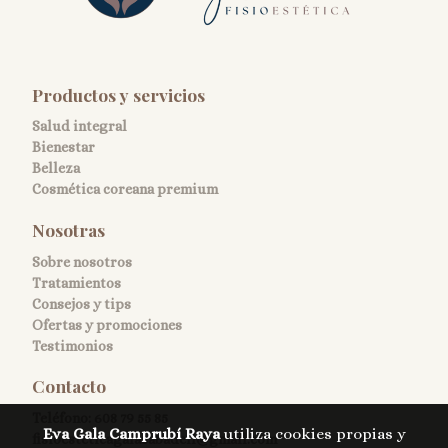
Productos y servicios
Salud integral
Bienestar
Belleza
Cosmética coreana premium
Nosotras
Sobre nosotros
Tratamientos
Consejos y tips
Ofertas y promociones
Testimonios
Contacto
Teléfono:
608 79 55 85
Eva Gala Camprubí Raya
utiliza cookies propias y
fisioesteticagalasabadell@gmail.com