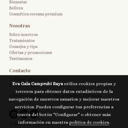
Bienestar
Belleza
Cosmética coreana premium
Nosotras
Sobre nosotros
Tratamientos
Consejos y tips
Ofertas y promociones
Testimonios
Contacto
Teléfono:
608 79 55 85
Eva Gala Camprubí Raya
utiliza cookies propias y
fisioesteticagalasabadell@gmail.com
terceros para obtener datos estadísticos de la
Ctra. de Barcelona, 461, 08203 Sabadell, Barcelona
navegación de nuestros usuarios y mejorar nuestros
servicios. Puedes configurar tus preferencias a
través del botón “Configurar” o obtener más
información en nuestra
política de cookies
.
Política de cookies