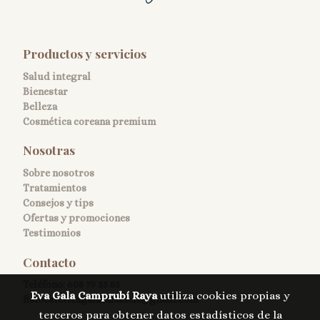
Productos y servicios
Salud integral
Bienestar
Belleza
Cosmética coreana premium
Nosotras
Sobre nosotros
Tratamientos
Consejos y tips
Ofertas y promociones
Testimonios
Contacto
Teléfono:
608 79 55 85
Eva Gala Camprubí Raya
utiliza cookies propias y
fisioesteticagalasabadell@gmail.com
terceros para obtener datos estadísticos de la