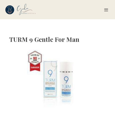
TURM 9 Gentle For Man