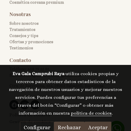
Cosmética coreana premium
Nosotras
Sobre nosotros
Tratamientos
Consejos y tips
Ofertas y promociones
Testimonios
Contacto
Teléfono:
608 79 55 85
Eva Gala Camprubí Raya
utiliza cookies propias y
fisioesteticagalasabadell@gmail.com
terceros para obtener datos estadísticos de la
Ctra. de Barcelona, 461, 08203 Sabadell, Barcelona
navegación de nuestros usuarios y mejorar nuestros
servicios. Puedes configurar tus preferencias a
través del botón “Configurar” o obtener más
información en nuestra
política de cookies
.
Política de cookies
Gestión de cookies
Configurar
Rechazar
Aceptar