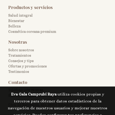
Productos y servicios
Salud integral
Bienestar
Belleza
Cosmética coreana premium
Nosotras
Sobre nosotros
Tratamientos
Consejos y tips
Ofertas y promociones
Testimonios
Contacto
Teléfono:
608 79 55 85
Eva Gala Camprubí Raya
utiliza cookies propias y
fisioesteticagalasabadell@gmail.com
terceros para obtener datos estadísticos de la
Ctra. de Barcelona, 461, 08203 Sabadell, Barcelona
navegación de nuestros usuarios y mejorar nuestros