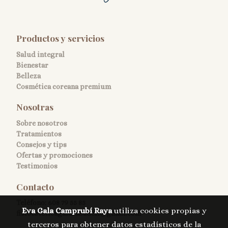
Productos y servicios
Salud integral
Bienestar
Belleza
Cosmética coreana premium
Nosotras
Sobre nosotros
Tratamientos
Consejos y tips
Ofertas y promociones
Testimonios
Contacto
Teléfono:
608 79 55 85
Eva Gala Camprubí Raya
utiliza cookies propias y
fisioesteticagalasabadell@gmail.com
terceros para obtener datos estadísticos de la