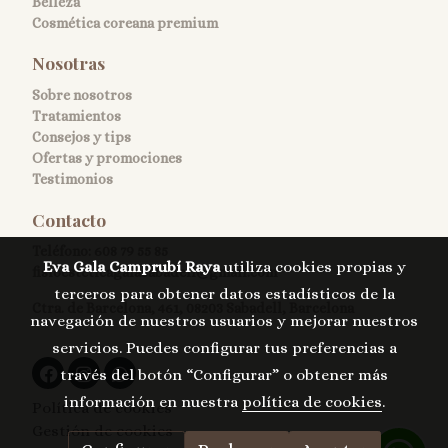
Belleza
Cosmética coreana premium
Nosotras
Sobre nosotros
Tratamientos
Consejos y tips
Ofertas y promociones
Testimonios
Contacto
Teléfono:
608 79 55 85
Eva Gala Camprubí Raya
utiliza cookies propias y
fisioesteticagalasabadell@gmail.com
terceros para obtener datos estadísticos de la
Ctra. de Barcelona, 461, 08203 Sabadell, Barcelona
navegación de nuestros usuarios y mejorar nuestros
servicios. Puedes configurar tus preferencias a
través del botón “Configurar” o obtener más
información en nuestra
política de cookies
.
Política de cookies
Gestión de cookies