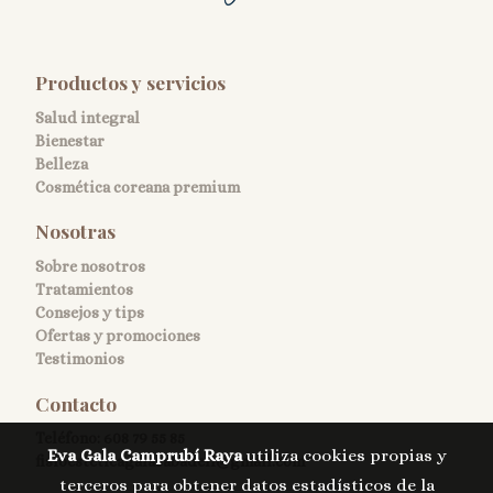
Productos y servicios
Salud integral
Bienestar
Belleza
Cosmética coreana premium
Nosotras
Sobre nosotros
Tratamientos
Consejos y tips
Ofertas y promociones
Testimonios
Contacto
Teléfono:
608 79 55 85
Eva Gala Camprubí Raya
utiliza cookies propias y
fisioesteticagalasabadell@gmail.com
terceros para obtener datos estadísticos de la