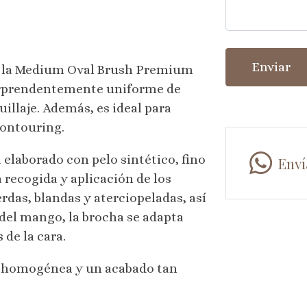
Enviar
n la Medium Oval Brush Premium
orprendentemente uniforme de
illaje. Además, es ideal para
 contouring.
 elaborado con pelo sintético, fino
Enví
 recogida y aplicación de los
rdas, blandas y aterciopeladas, así
del mango, la brocha se adapta
 de la cara.
e homogénea y un acabado tan