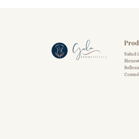
Prod
Salud 
Bienes
Bellez
Cosmét