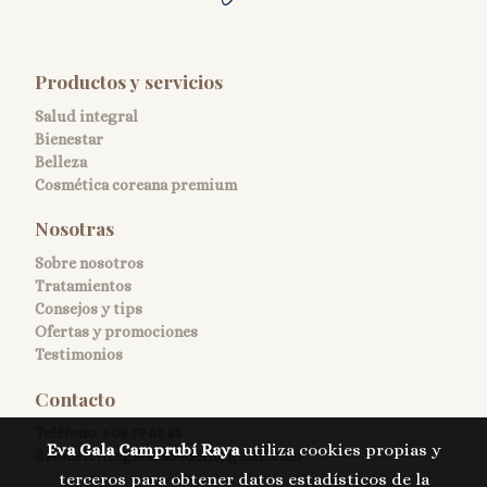
Productos y servicios
Salud integral
Bienestar
Belleza
Cosmética coreana premium
Nosotras
Sobre nosotros
Tratamientos
Consejos y tips
Ofertas y promociones
Testimonios
Contacto
Teléfono:
608 79 55 85
Eva Gala Camprubí Raya
utiliza cookies propias y
fisioesteticagalasabadell@gmail.com
terceros para obtener datos estadísticos de la