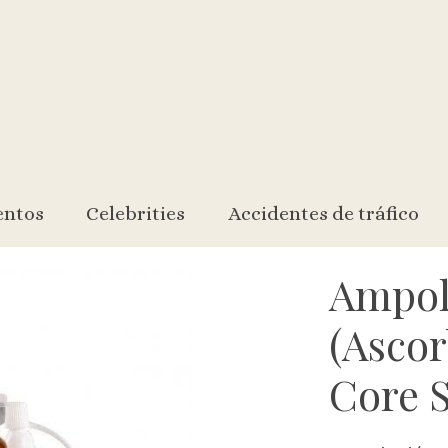
Glucoside Core Serum) (8ml)
entos
Celebrities
Accidentes de tráfico
Ampol
(Ascor
Core 