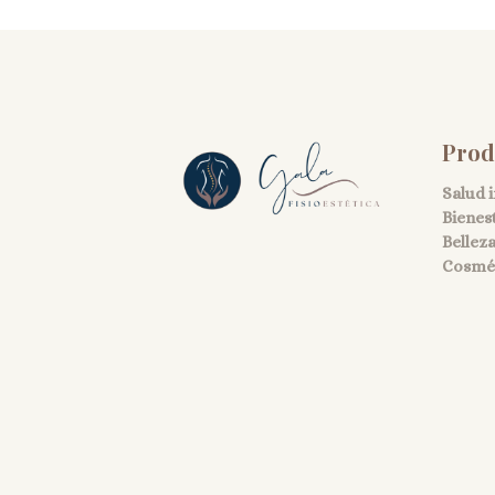
Prod
Salud 
Bienes
Bellez
Cosmét