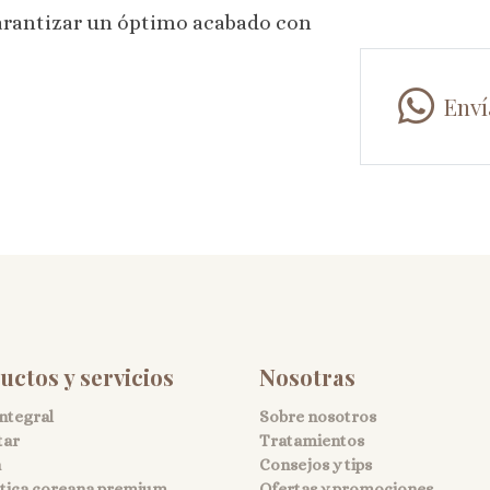
 garantizar un óptimo acabado con
Enví
uctos y servicios
Nosotras
integral
Sobre nosotros
tar
Tratamientos
a
Consejos y tips
ica coreana premium
Ofertas y promociones