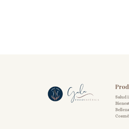
Prod
Salud 
Bienes
Bellez
Cosmét