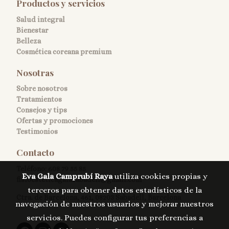
Productos y servicios
Salud integral
Bienestar
Belleza
Cosmética coreana premium
Nosotras
Sobre nosotros
Tratamientos
Consejos y tips
Ofertas y promociones
Testimonios
Contacto
Teléfono:
608 79 55 85
Eva Gala Camprubí Raya
utiliza cookies propias y
fisioesteticagalasabadell@gmail.com
terceros para obtener datos estadísticos de la
Ctra. de Barcelona, 461, 08203 Sabadell, Barcelona
navegación de nuestros usuarios y mejorar nuestros
servicios. Puedes configurar tus preferencias a